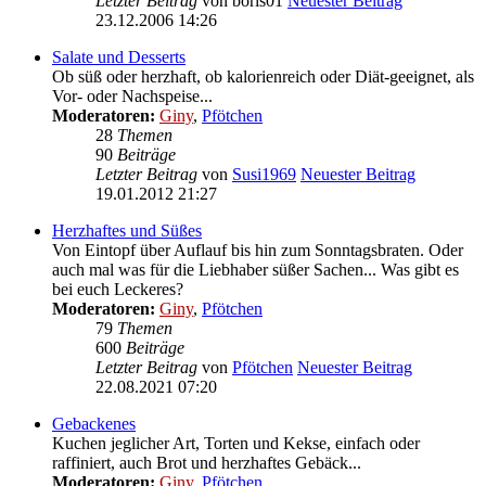
Letzter Beitrag
von
boris01
Neuester Beitrag
23.12.2006 14:26
Salate und Desserts
Ob süß oder herzhaft, ob kalorienreich oder Diät-geeignet, als
Vor- oder Nachspeise...
Moderatoren:
Giny
,
Pfötchen
28
Themen
90
Beiträge
Letzter Beitrag
von
Susi1969
Neuester Beitrag
19.01.2012 21:27
Herzhaftes und Süßes
Von Eintopf über Auflauf bis hin zum Sonntagsbraten. Oder
auch mal was für die Liebhaber süßer Sachen... Was gibt es
bei euch Leckeres?
Moderatoren:
Giny
,
Pfötchen
79
Themen
600
Beiträge
Letzter Beitrag
von
Pfötchen
Neuester Beitrag
22.08.2021 07:20
Gebackenes
Kuchen jeglicher Art, Torten und Kekse, einfach oder
raffiniert, auch Brot und herzhaftes Gebäck...
Moderatoren:
Giny
,
Pfötchen