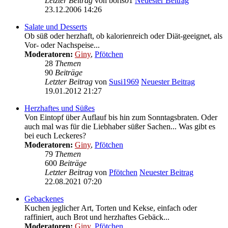
Letzter Beitrag
von
boris01
Neuester Beitrag
23.12.2006 14:26
Salate und Desserts
Ob süß oder herzhaft, ob kalorienreich oder Diät-geeignet, als
Vor- oder Nachspeise...
Moderatoren:
Giny
,
Pfötchen
28
Themen
90
Beiträge
Letzter Beitrag
von
Susi1969
Neuester Beitrag
19.01.2012 21:27
Herzhaftes und Süßes
Von Eintopf über Auflauf bis hin zum Sonntagsbraten. Oder
auch mal was für die Liebhaber süßer Sachen... Was gibt es
bei euch Leckeres?
Moderatoren:
Giny
,
Pfötchen
79
Themen
600
Beiträge
Letzter Beitrag
von
Pfötchen
Neuester Beitrag
22.08.2021 07:20
Gebackenes
Kuchen jeglicher Art, Torten und Kekse, einfach oder
raffiniert, auch Brot und herzhaftes Gebäck...
Moderatoren:
Giny
,
Pfötchen