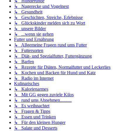
↳ Hunderunde
↳ Nagerecke und Vogelnest
↳ Gesundheit
↳ Geschichten, Streiche, Erlebnisse
↳ Glückskinder melden sich zu Wort
↳ unsere Bilder
↳ ...wenn sie gehen
Futter und Ernährung
↳ Allgemeine Fragen rund ums Futter
↳ Futtersorten
↳ Diät- und Spezialfutter, Futtergänzung
↳ Barfen
↳ Rezepte für Diäten, Normalfutter und Leckerlies
↳ Kochen und Backen für Hund und Katz
↳ Radio im Internet
Kulinarisches
↳ Kalorienarmes
↳ Mit GG gegen zuviele Kilos
↳ rund ums Abnehmen..........
↳ Es weihnachtet
↳ Fragen & Tipps
↳ Essen und Trinken
↳ Für den kleinen Hunger
↳ Salate und Desserts