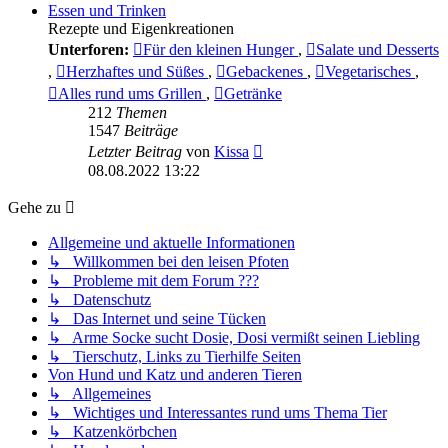
Essen und Trinken
Rezepte und Eigenkreationen
Unterforen:
Für den kleinen Hunger
,
Salate und Desserts
,
Herzhaftes und Süßes
,
Gebackenes
,
Vegetarisches
,
Alles rund ums Grillen
,
Getränke
212
Themen
1547
Beiträge
Neuester
Letzter Beitrag
von
Kissa
Beitrag
08.08.2022 13:22
Gehe zu
Allgemeine und aktuelle Informationen
↳ Willkommen bei den leisen Pfoten
↳ Probleme mit dem Forum ???
↳ Datenschutz
↳ Das Internet und seine Tücken
↳ Arme Socke sucht Dosie, Dosi vermißt seinen Liebling
↳ Tierschutz, Links zu Tierhilfe Seiten
Von Hund und Katz und anderen Tieren
↳ Allgemeines
↳ Wichtiges und Interessantes rund ums Thema Tier
↳ Katzenkörbchen