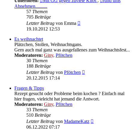
Unterforen:
Mit GG gegen zuviele Kilos
,
rund ums
Abnehmen..........
57
Themen
705
Beiträge
Neuester
Letzter Beitrag
von
Emma
Beitrag
19.10.2012 12:53
Es weihnachtet
Plätzchen, Stollen, Weihnachtsgans.
Gern auch mal ganz was ausgefallenes zum Weihnachtsfest...
Moderatoren:
Giny
,
Pfötchen
30
Themen
188
Beiträge
Neuester
Letzter Beitrag
von
Pfötchen
Beitrag
20.12.2015 17:14
Fragen & Tipps
Rezept gesucht oder Probleme beim kochen ? Einfach mal
hier fragen, vieleicht hat jemand die Antwort.
Moderatoren:
Giny
,
Pfötchen
33
Themen
510
Beiträge
Neuester
Letzter Beitrag
von
MadameKatz
Beitrag
06.12.2022 07:17