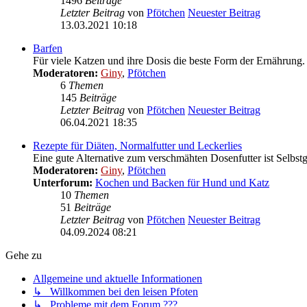
1496
Beiträge
Letzter Beitrag
von
Pfötchen
Neuester Beitrag
13.03.2021 10:18
Barfen
Für viele Katzen und ihre Dosis die beste Form der Ernährung. 
Moderatoren:
Giny
,
Pfötchen
6
Themen
145
Beiträge
Letzter Beitrag
von
Pfötchen
Neuester Beitrag
06.04.2021 18:35
Rezepte für Diäten, Normalfutter und Leckerlies
Eine gute Alternative zum verschmähten Dosenfutter ist Selbstge
Moderatoren:
Giny
,
Pfötchen
Unterforum:
Kochen und Backen für Hund und Katz
10
Themen
51
Beiträge
Letzter Beitrag
von
Pfötchen
Neuester Beitrag
04.09.2024 08:21
Gehe zu
Allgemeine und aktuelle Informationen
↳ Willkommen bei den leisen Pfoten
↳ Probleme mit dem Forum ???