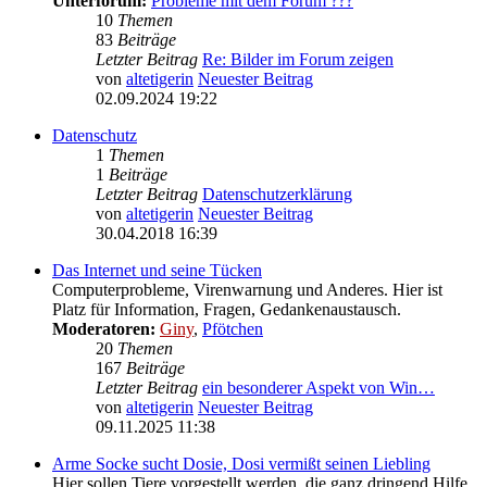
Unterforum:
Probleme mit dem Forum ???
10
Themen
83
Beiträge
Letzter Beitrag
Re: Bilder im Forum zeigen
von
altetigerin
Neuester Beitrag
02.09.2024 19:22
Datenschutz
1
Themen
1
Beiträge
Letzter Beitrag
Datenschutzerklärung
von
altetigerin
Neuester Beitrag
30.04.2018 16:39
Das Internet und seine Tücken
Computerprobleme, Virenwarnung und Anderes. Hier ist
Platz für Information, Fragen, Gedankenaustausch.
Moderatoren:
Giny
,
Pfötchen
20
Themen
167
Beiträge
Letzter Beitrag
ein besonderer Aspekt von Win…
von
altetigerin
Neuester Beitrag
09.11.2025 11:38
Arme Socke sucht Dosie, Dosi vermißt seinen Liebling
Hier sollen Tiere vorgestellt werden, die ganz dringend Hilfe