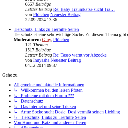
6657
Beiträge
Letzter Beitrag
Re: Baby Traumkatze sucht Tra…
von
Pfötchen
Neuester Beitrag
22.09.2024 13:36
Tierschutz, Links zu Tierhilfe Seiten
Tierschutz ist eine sehr wichtige Sache. Zu diesem Thema gibt 
Moderatoren:
Giny
,
Pfötchen
121
Themen
1517
Beiträge
Letzter Beitrag
Re: Tasso warnt vor Abzocke
von
Inuyasha
Neuester Beitrag
04.12.2014 09:37
Gehe zu
Allgemeine und aktuelle Informationen
↳ Willkommen bei den leisen Pfoten
↳ Probleme mit dem Forum ???
↳ Datenschutz
↳ Das Internet und seine Tücken
↳ Arme Socke sucht Dosie, Dosi vermißt seinen Liebling
↳ Tierschutz, Links zu Tierhilfe Seiten
Von Hund und Katz und anderen Tieren
↳ Allgemeines