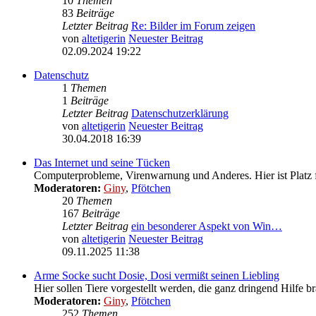
10
Themen
83
Beiträge
Letzter Beitrag
Re: Bilder im Forum zeigen
von
altetigerin
Neuester Beitrag
02.09.2024 19:22
Datenschutz
1
Themen
1
Beiträge
Letzter Beitrag
Datenschutzerklärung
von
altetigerin
Neuester Beitrag
30.04.2018 16:39
Das Internet und seine Tücken
Computerprobleme, Virenwarnung und Anderes. Hier ist Platz 
Moderatoren:
Giny
,
Pfötchen
20
Themen
167
Beiträge
Letzter Beitrag
ein besonderer Aspekt von Win…
von
altetigerin
Neuester Beitrag
09.11.2025 11:38
Arme Socke sucht Dosie, Dosi vermißt seinen Liebling
Hier sollen Tiere vorgestellt werden, die ganz dringend Hilfe b
Moderatoren:
Giny
,
Pfötchen
252
Themen