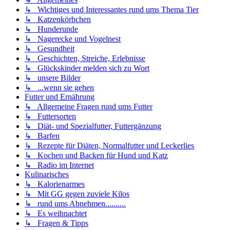
↳ Wichtiges und Interessantes rund ums Thema Tier
↳ Katzenkörbchen
↳ Hunderunde
↳ Nagerecke und Vogelnest
↳ Gesundheit
↳ Geschichten, Streiche, Erlebnisse
↳ Glückskinder melden sich zu Wort
↳ unsere Bilder
↳ ...wenn sie gehen
Futter und Ernährung
↳ Allgemeine Fragen rund ums Futter
↳ Futtersorten
↳ Diät- und Spezialfutter, Futtergänzung
↳ Barfen
↳ Rezepte für Diäten, Normalfutter und Leckerlies
↳ Kochen und Backen für Hund und Katz
↳ Radio im Internet
Kulinarisches
↳ Kalorienarmes
↳ Mit GG gegen zuviele Kilos
↳ rund ums Abnehmen..........
↳ Es weihnachtet
↳ Fragen & Tipps