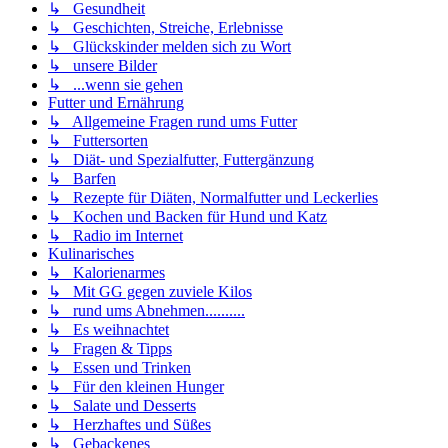
↳ Gesundheit
↳ Geschichten, Streiche, Erlebnisse
↳ Glückskinder melden sich zu Wort
↳ unsere Bilder
↳ ...wenn sie gehen
Futter und Ernährung
↳ Allgemeine Fragen rund ums Futter
↳ Futtersorten
↳ Diät- und Spezialfutter, Futtergänzung
↳ Barfen
↳ Rezepte für Diäten, Normalfutter und Leckerlies
↳ Kochen und Backen für Hund und Katz
↳ Radio im Internet
Kulinarisches
↳ Kalorienarmes
↳ Mit GG gegen zuviele Kilos
↳ rund ums Abnehmen..........
↳ Es weihnachtet
↳ Fragen & Tipps
↳ Essen und Trinken
↳ Für den kleinen Hunger
↳ Salate und Desserts
↳ Herzhaftes und Süßes
↳ Gebackenes