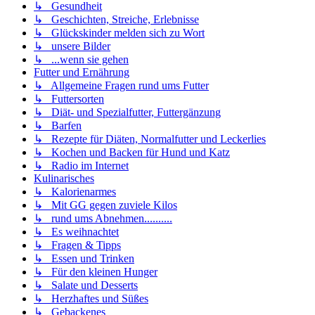
↳ Gesundheit
↳ Geschichten, Streiche, Erlebnisse
↳ Glückskinder melden sich zu Wort
↳ unsere Bilder
↳ ...wenn sie gehen
Futter und Ernährung
↳ Allgemeine Fragen rund ums Futter
↳ Futtersorten
↳ Diät- und Spezialfutter, Futtergänzung
↳ Barfen
↳ Rezepte für Diäten, Normalfutter und Leckerlies
↳ Kochen und Backen für Hund und Katz
↳ Radio im Internet
Kulinarisches
↳ Kalorienarmes
↳ Mit GG gegen zuviele Kilos
↳ rund ums Abnehmen..........
↳ Es weihnachtet
↳ Fragen & Tipps
↳ Essen und Trinken
↳ Für den kleinen Hunger
↳ Salate und Desserts
↳ Herzhaftes und Süßes
↳ Gebackenes