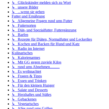
↳ Glückskinder melden sich zu Wort
↳ unsere Bilder
↳ ...wenn sie gehen
Futter und Ernährung
↳ Allgemeine Fragen rund ums Futter
↳ Futtersorten
↳ Diät- und Spezialfutter, Futtergänzung
↳ Barfen
↳ Rezepte für Diäten, Normalfutter und Leckerlies
↳ Kochen und Backen für Hund und Katz
↳ Radio im Internet
Kulinarisches
↳ Kalorienarmes
↳ Mit GG gegen zuviele Kilos
↳ rund ums Abnehmen..........
↳ Es weihnachtet
↳ Fragen & Tipps
↳ Essen und Trinken
↳ Für den kleinen Hunger
↳ Salate und Desserts
↳ Herzhaftes und Süßes
↳ Gebackenes
↳ Vegetarisches
↳ Alles rund ums Grillen