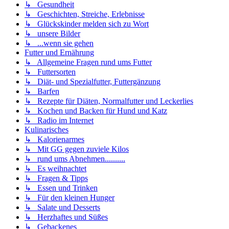
↳ Gesundheit
↳ Geschichten, Streiche, Erlebnisse
↳ Glückskinder melden sich zu Wort
↳ unsere Bilder
↳ ...wenn sie gehen
Futter und Ernährung
↳ Allgemeine Fragen rund ums Futter
↳ Futtersorten
↳ Diät- und Spezialfutter, Futtergänzung
↳ Barfen
↳ Rezepte für Diäten, Normalfutter und Leckerlies
↳ Kochen und Backen für Hund und Katz
↳ Radio im Internet
Kulinarisches
↳ Kalorienarmes
↳ Mit GG gegen zuviele Kilos
↳ rund ums Abnehmen..........
↳ Es weihnachtet
↳ Fragen & Tipps
↳ Essen und Trinken
↳ Für den kleinen Hunger
↳ Salate und Desserts
↳ Herzhaftes und Süßes
↳ Gebackenes