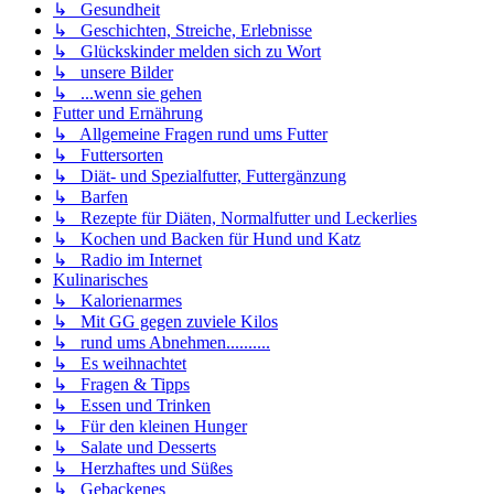
↳ Gesundheit
↳ Geschichten, Streiche, Erlebnisse
↳ Glückskinder melden sich zu Wort
↳ unsere Bilder
↳ ...wenn sie gehen
Futter und Ernährung
↳ Allgemeine Fragen rund ums Futter
↳ Futtersorten
↳ Diät- und Spezialfutter, Futtergänzung
↳ Barfen
↳ Rezepte für Diäten, Normalfutter und Leckerlies
↳ Kochen und Backen für Hund und Katz
↳ Radio im Internet
Kulinarisches
↳ Kalorienarmes
↳ Mit GG gegen zuviele Kilos
↳ rund ums Abnehmen..........
↳ Es weihnachtet
↳ Fragen & Tipps
↳ Essen und Trinken
↳ Für den kleinen Hunger
↳ Salate und Desserts
↳ Herzhaftes und Süßes
↳ Gebackenes