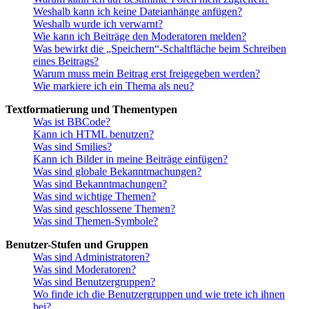
Weshalb kann ich keine Dateianhänge anfügen?
Weshalb wurde ich verwarnt?
Wie kann ich Beiträge den Moderatoren melden?
Was bewirkt die „Speichern“-Schaltfläche beim Schreiben
eines Beitrags?
Warum muss mein Beitrag erst freigegeben werden?
Wie markiere ich ein Thema als neu?
Textformatierung und Thementypen
Was ist BBCode?
Kann ich HTML benutzen?
Was sind Smilies?
Kann ich Bilder in meine Beiträge einfügen?
Was sind globale Bekanntmachungen?
Was sind Bekanntmachungen?
Was sind wichtige Themen?
Was sind geschlossene Themen?
Was sind Themen-Symbole?
Benutzer-Stufen und Gruppen
Was sind Administratoren?
Was sind Moderatoren?
Was sind Benutzergruppen?
Wo finde ich die Benutzergruppen und wie trete ich ihnen
bei?