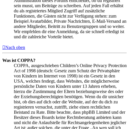
Administration dieses Forums entscheidet, ob du registriert
sein musst, um Beiträge zu schreiben. Auf jeden Fall erhältst
du als registriertes Mitglied Zugriff auf zusätzliche
Funktionen, die Gästen nicht zur Verfügung stehen: zum
Beispiel Avatarbilder, Private Nachrichten, E-Mail-Versand an
andere Mitglieder, Beitritt zu Benutzergruppen und so weiter.
Wir empfehlen dir eine Anmeldung, da sie schnell erledigt ist
und dir zahlreiche Vorteile bietet.
Nach oben
Was ist COPPA?
COPPA, ausgeschrieben Children’s Online Privacy Protection
Act of 1998 (deutsch: Gesetz zum Schutz der Privatsphäre
von Kindern im Internet von 1998) ist ein Gesetz in den
USA, welches festlegt, dass Websites, die möglicherweise
persönliche Daten von Kindern unter 13 Jahren erheben,
hierzu die Zustimmung der Eltern beziehungsweise des oder
der Erziehungsberechtigten benötigen. Wenn du dir unsicher
bist, ob dies auf dich oder die Website, auf der du dich zu
registrieren versuchst, zutrifft, ziehe einen rechtlichen
Beistand zu Rate. Bitte beachte, dass phpBB Limited und der
Besitzer dieses Boards keine Rechtsberatung anbieten kann
und nicht die Anlaufstelle für Rechtsangelegenheiten jeglicher
Art ist; außer solchen, die unter der Frage „An wen soll ich